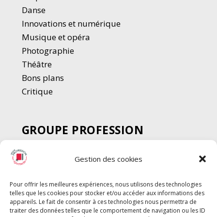
Danse
Innovations et numérique
Musique et opéra
Photographie
Thé
â
tre
Bons plans
Critique
GROUPE PROFESSION
SPECTACLE
Gestion des cookies
Chèque Intermittents
Henotes
Pour offrir les meilleures expériences, nous utilisons des technologies
Chèque Compta
telles que les cookies pour stocker et/ou accéder aux informations des
Chèque Emploi Spectacle
appareils. Le fait de consentir à ces technologies nous permettra de
traiter des données telles que le comportement de navigation ou les ID
G-Pods