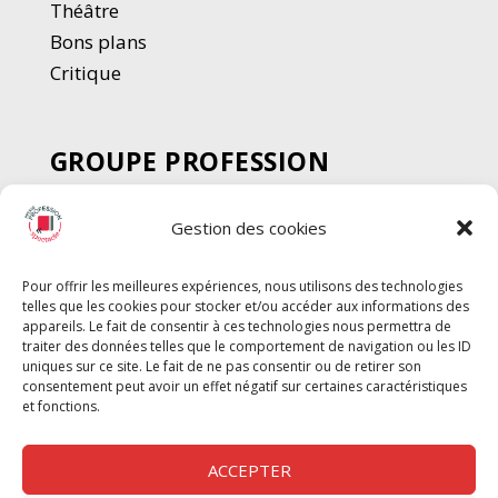
Thé
â
tre
Bons plans
Critique
GROUPE PROFESSION
SPECTACLE
Gestion des cookies
Chèque Intermittents
Henotes
Pour offrir les meilleures expériences, nous utilisons des technologies
Chèque Compta
telles que les cookies pour stocker et/ou accéder aux informations des
Chèque Emploi Spectacle
appareils. Le fait de consentir à ces technologies nous permettra de
traiter des données telles que le comportement de navigation ou les ID
G-Pods
uniques sur ce site. Le fait de ne pas consentir ou de retirer son
consentement peut avoir un effet négatif sur certaines caractéristiques
Profession Audio-visuel
Suivre
Suivre
et fonctions.
Le Cahier Pro
ACCEPTER