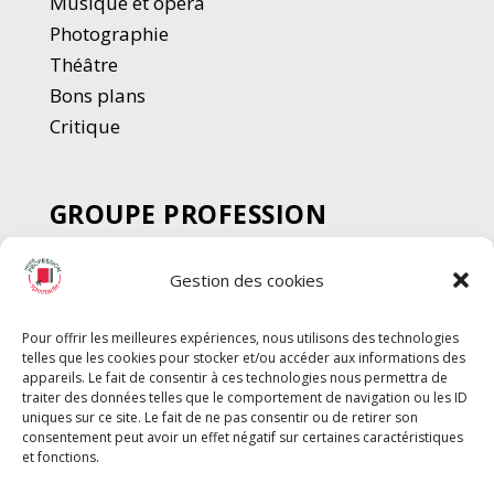
Musique et opéra
Photographie
Thé
â
tre
Bons plans
Critique
GROUPE PROFESSION
SPECTACLE
Gestion des cookies
Chèque Intermittents
Henotes
Pour offrir les meilleures expériences, nous utilisons des technologies
Chèque Compta
telles que les cookies pour stocker et/ou accéder aux informations des
Chèque Emploi Spectacle
appareils. Le fait de consentir à ces technologies nous permettra de
traiter des données telles que le comportement de navigation ou les ID
G-Pods
uniques sur ce site. Le fait de ne pas consentir ou de retirer son
consentement peut avoir un effet négatif sur certaines caractéristiques
Profession Audio-visuel
Suivre
Suivre
et fonctions.
Le Cahier Pro