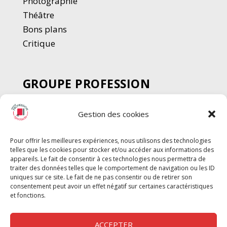
Photographie
Thé
â
tre
Bons plans
Critique
GROUPE PROFESSION
SPECTACLE
Gestion des cookies
Chèque Intermittents
Henotes
Pour offrir les meilleures expériences, nous utilisons des technologies
Chèque Compta
telles que les cookies pour stocker et/ou accéder aux informations des
Chèque Emploi Spectacle
appareils. Le fait de consentir à ces technologies nous permettra de
traiter des données telles que le comportement de navigation ou les ID
G-Pods
uniques sur ce site. Le fait de ne pas consentir ou de retirer son
consentement peut avoir un effet négatif sur certaines caractéristiques
Profession Audio-visuel
Suivre
Suivre
et fonctions.
Le Cahier Pro
ACCEPTER