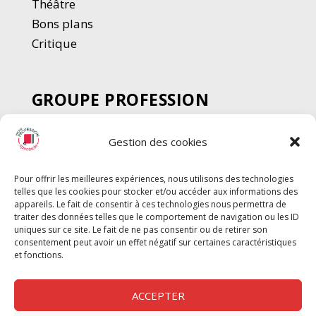
Thé
â
tre
Bons plans
Critique
GROUPE PROFESSION
SPECTACLE
Gestion des cookies
Chèque Intermittents
Henotes
Pour offrir les meilleures expériences, nous utilisons des technologies
Chèque Compta
telles que les cookies pour stocker et/ou accéder aux informations des
Chèque Emploi Spectacle
appareils. Le fait de consentir à ces technologies nous permettra de
traiter des données telles que le comportement de navigation ou les ID
G-Pods
uniques sur ce site. Le fait de ne pas consentir ou de retirer son
consentement peut avoir un effet négatif sur certaines caractéristiques
Profession Audio-visuel
Suivre
Suivre
et fonctions.
Le Cahier Pro
ACCEPTER