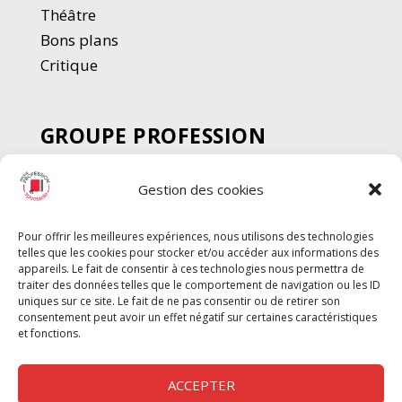
Thé
â
tre
Bons plans
Critique
GROUPE PROFESSION
SPECTACLE
Gestion des cookies
Chèque Intermittents
Henotes
Pour offrir les meilleures expériences, nous utilisons des technologies
Chèque Compta
telles que les cookies pour stocker et/ou accéder aux informations des
appareils. Le fait de consentir à ces technologies nous permettra de
Chèque Emploi Spectacle
traiter des données telles que le comportement de navigation ou les ID
G-Pods
uniques sur ce site. Le fait de ne pas consentir ou de retirer son
consentement peut avoir un effet négatif sur certaines caractéristiques
Profession Audio-visuel
Suivre
Suivre
et fonctions.
Le Cahier Pro
ACCEPTER