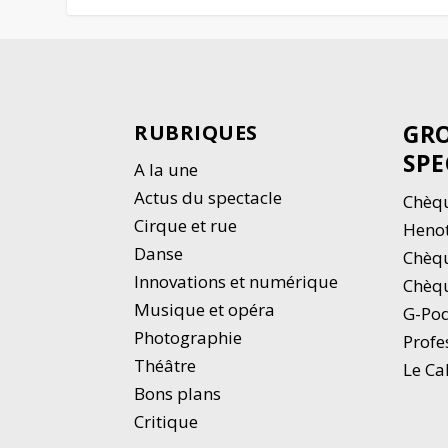
GRO
RUBRIQUES
SPE
A la une
Actus du spectacle
Chèqu
Cirque et rue
Heno
Danse
Chèq
Innovations et numérique
Chèqu
Musique et opéra
G-Po
Photographie
Profe
Thé
â
tre
Le Ca
Bons plans
Critique