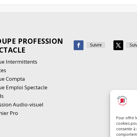
UPE PROFESSION
Suivre
Sui
CTACLE
e Intermittents
tes
ue Compta
e Emploi Spectacle
ds
ssion Audio-visuel
hier Pro
Pour offrir 
cookies pou
consentir à
comportement