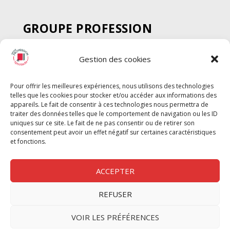
GROUPE PROFESSION
SPECTACLE
Gestion des cookies
Chèque Intermittents
Henotes
Pour offrir les meilleures expériences, nous utilisons des technologies
Chèque Compta
telles que les cookies pour stocker et/ou accéder aux informations des
Chèque Emploi Spectacle
appareils. Le fait de consentir à ces technologies nous permettra de
traiter des données telles que le comportement de navigation ou les ID
G-Pods
uniques sur ce site. Le fait de ne pas consentir ou de retirer son
consentement peut avoir un effet négatif sur certaines caractéristiques
Profession Audio-visuel
Suivre
Suivre
et fonctions.
Le Cahier Pro
ACCEPTER
REFUSER
Nous contacter
VOIR LES PRÉFÉRENCES
Politique de confidentilité