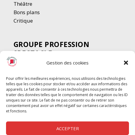
Thé
â
tre
Bons plans
Critique
GROUPE PROFESSION
SPECTACLE
Gestion des cookies
Chèque Intermittents
Henotes
Pour offrir les meilleures expériences, nous utilisons des technologies
Chèque Compta
telles que les cookies pour stocker et/ou accéder aux informations des
Chèque Emploi Spectacle
appareils. Le fait de consentir à ces technologies nous permettra de
traiter des données telles que le comportement de navigation ou les ID
G-Pods
uniques sur ce site. Le fait de ne pas consentir ou de retirer son
consentement peut avoir un effet négatif sur certaines caractéristiques
Profession Audio-visuel
Suivre
Suivre
et fonctions.
Le Cahier Pro
ACCEPTER