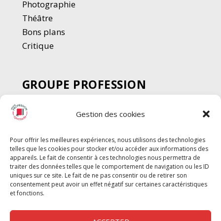
Photographie
Thé
â
tre
Bons plans
Critique
GROUPE PROFESSION
SPECTACLE
Gestion des cookies
Chèque Intermittents
Henotes
Pour offrir les meilleures expériences, nous utilisons des technologies
Chèque Compta
telles que les cookies pour stocker et/ou accéder aux informations des
appareils. Le fait de consentir à ces technologies nous permettra de
Chèque Emploi Spectacle
traiter des données telles que le comportement de navigation ou les ID
G-Pods
uniques sur ce site. Le fait de ne pas consentir ou de retirer son
consentement peut avoir un effet négatif sur certaines caractéristiques
Profession Audio-visuel
Suivre
Suivre
et fonctions.
Le Cahier Pro