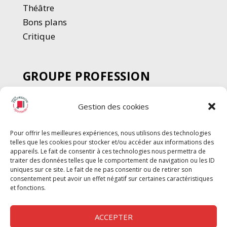
Thé
â
tre
Bons plans
Critique
GROUPE PROFESSION
SPECTACLE
Gestion des cookies
Chèque Intermittents
Henotes
Pour offrir les meilleures expériences, nous utilisons des technologies
Chèque Compta
telles que les cookies pour stocker et/ou accéder aux informations des
Chèque Emploi Spectacle
appareils. Le fait de consentir à ces technologies nous permettra de
traiter des données telles que le comportement de navigation ou les ID
G-Pods
uniques sur ce site. Le fait de ne pas consentir ou de retirer son
consentement peut avoir un effet négatif sur certaines caractéristiques
Profession Audio-visuel
Suivre
Suivre
et fonctions.
Le Cahier Pro
ACCEPTER