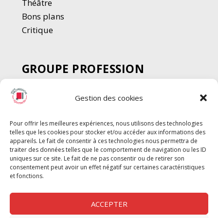
Thé
â
tre
Bons plans
Critique
GROUPE PROFESSION
SPECTACLE
Gestion des cookies
Chèque Intermittents
Henotes
Pour offrir les meilleures expériences, nous utilisons des technologies
Chèque Compta
telles que les cookies pour stocker et/ou accéder aux informations des
Chèque Emploi Spectacle
appareils. Le fait de consentir à ces technologies nous permettra de
traiter des données telles que le comportement de navigation ou les ID
G-Pods
uniques sur ce site. Le fait de ne pas consentir ou de retirer son
consentement peut avoir un effet négatif sur certaines caractéristiques
Profession Audio-visuel
Suivre
Suivre
et fonctions.
Le Cahier Pro
ACCEPTER