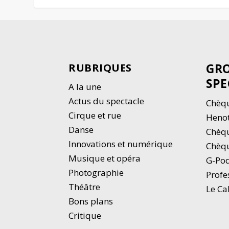
GRO
RUBRIQUES
SPE
A la une
Actus du spectacle
Chèqu
Cirque et rue
Heno
Danse
Chèq
Innovations et numérique
Chèqu
Musique et opéra
G-Po
Photographie
Profe
Thé
â
tre
Le Ca
Bons plans
Critique