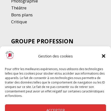
Photographie
Thé
â
tre
Bons plans
Critique
GROUPE PROFESSION
SPECTACLE
Gestion des cookies
Chèque Intermittents
Henotes
Pour offrir les meilleures expériences, nous utilisons des technologies
Chèque Compta
telles que les cookies pour stocker et/ou accéder aux informations des
Chèque Emploi Spectacle
appareils. Le fait de consentir à ces technologies nous permettra de
traiter des données telles que le comportement de navigation ou les ID
G-Pods
uniques sur ce site. Le fait de ne pas consentir ou de retirer son
consentement peut avoir un effet négatif sur certaines caractéristiques
Profession Audio-visuel
Suivre
Suivre
et fonctions.
Le Cahier Pro
ACCEPTER