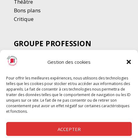
Thé
â
tre
Bons plans
Critique
GROUPE PROFESSION
SPECTACLE
Gestion des cookies
Chèque Intermittents
Henotes
Pour offrir les meilleures expériences, nous utilisons des technologies
Chèque Compta
telles que les cookies pour stocker et/ou accéder aux informations des
Chèque Emploi Spectacle
appareils. Le fait de consentir à ces technologies nous permettra de
traiter des données telles que le comportement de navigation ou les ID
G-Pods
uniques sur ce site. Le fait de ne pas consentir ou de retirer son
consentement peut avoir un effet négatif sur certaines caractéristiques
Profession Audio-visuel
Suivre
Suivre
et fonctions.
Le Cahier Pro
ACCEPTER