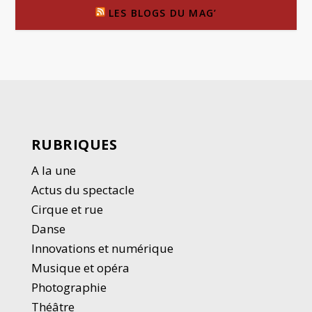
LES BLOGS DU MAG’
RUBRIQUES
A la une
Actus du spectacle
Cirque et rue
Danse
Innovations et numérique
Musique et opéra
Photographie
Thé
â
tre