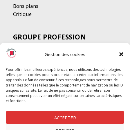
Bons plans
Critique
GROUPE PROFESSION
SPECTACLE
Gestion des cookies
Chèque Intermittents
Henotes
Pour offrir les meilleures expériences, nous utilisons des technologies
Chèque Compta
telles que les cookies pour stocker et/ou accéder aux informations des
appareils. Le fait de consentir à ces technologies nous permettra de
Chèque Emploi Spectacle
traiter des données telles que le comportement de navigation ou les ID
G-Pods
uniques sur ce site. Le fait de ne pas consentir ou de retirer son
consentement peut avoir un effet négatif sur certaines caractéristiques
Profession Audio-visuel
Suivre
Suivre
et fonctions.
Le Cahier Pro
ACCEPTER