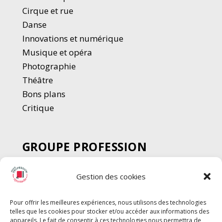
Cirque et rue
Danse
Innovations et numérique
Musique et opéra
Photographie
Thé
â
tre
Bons plans
Critique
GROUPE PROFESSION
SPECTACLE
Gestion des cookies
Chèque Intermittents
Henotes
Pour offrir les meilleures expériences, nous utilisons des technologies
Chèque Compta
telles que les cookies pour stocker et/ou accéder aux informations des
Chèque Emploi Spectacle
appareils. Le fait de consentir à ces technologies nous permettra de