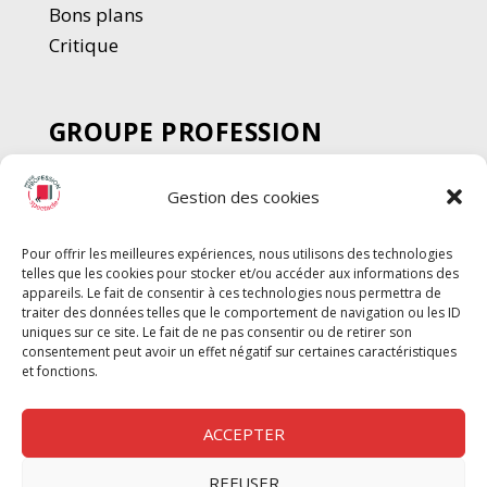
Bons plans
Critique
GROUPE PROFESSION
SPECTACLE
Gestion des cookies
Chèque Intermittents
Henotes
Pour offrir les meilleures expériences, nous utilisons des technologies
Chèque Compta
telles que les cookies pour stocker et/ou accéder aux informations des
Chèque Emploi Spectacle
appareils. Le fait de consentir à ces technologies nous permettra de
traiter des données telles que le comportement de navigation ou les ID
G-Pods
uniques sur ce site. Le fait de ne pas consentir ou de retirer son
consentement peut avoir un effet négatif sur certaines caractéristiques
Profession Audio-visuel
Suivre
Suivre
et fonctions.
Le Cahier Pro
ACCEPTER
REFUSER