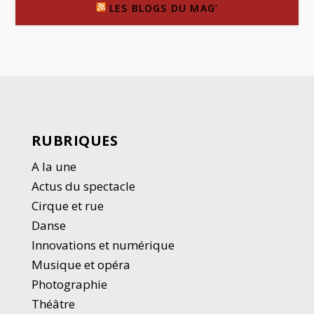
LES BLOGS DU MAG’
RUBRIQUES
A la une
Actus du spectacle
Cirque et rue
Danse
Innovations et numérique
Musique et opéra
Photographie
Thé
â
tre