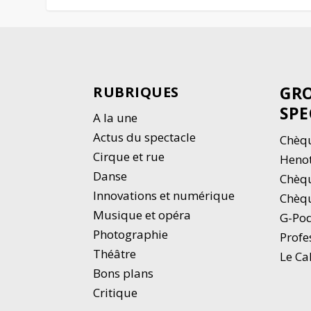
GRO
RUBRIQUES
SPE
A la une
Actus du spectacle
Chèqu
Cirque et rue
Heno
Danse
Chèq
Innovations et numérique
Chèqu
Musique et opéra
G-Po
Photographie
Profe
Thé
â
tre
Le Ca
Bons plans
Critique