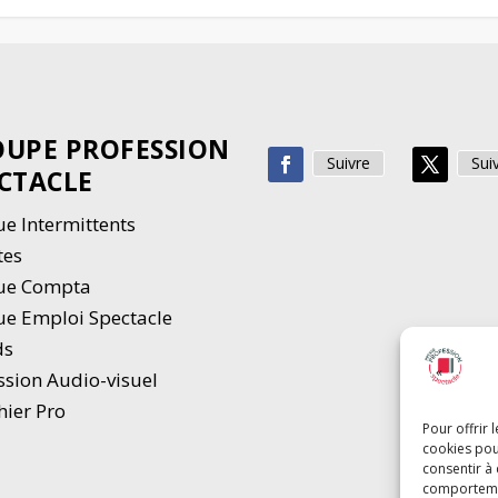
UPE PROFESSION
Suivre
Sui
CTACLE
e Intermittents
tes
ue Compta
e Emploi Spectacle
ds
ssion Audio-visuel
hier Pro
Pour offrir 
cookies pou
consentir à
comportement