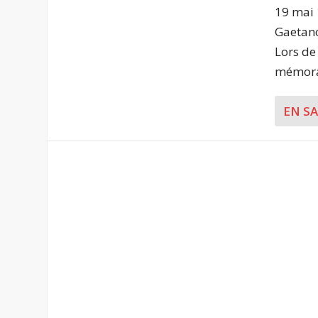
19 mai 
Gaetano
Lors de
mémorab
EN S