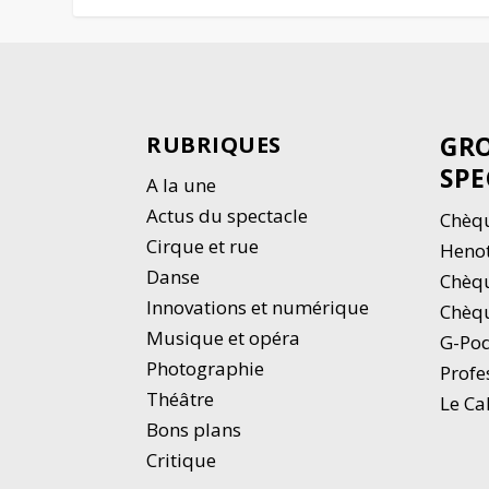
GRO
RUBRIQUES
SPE
A la une
Actus du spectacle
Chèqu
Cirque et rue
Heno
Danse
Chèq
Innovations et numérique
Chèqu
Musique et opéra
G-Po
Photographie
Profe
Thé
â
tre
Le Ca
Bons plans
Critique