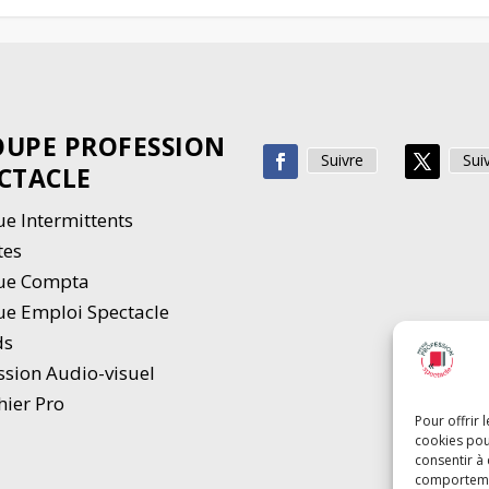
UPE PROFESSION
Suivre
Sui
CTACLE
e Intermittents
tes
ue Compta
e Emploi Spectacle
ds
ssion Audio-visuel
hier Pro
Pour offrir 
cookies pou
consentir à
comportement