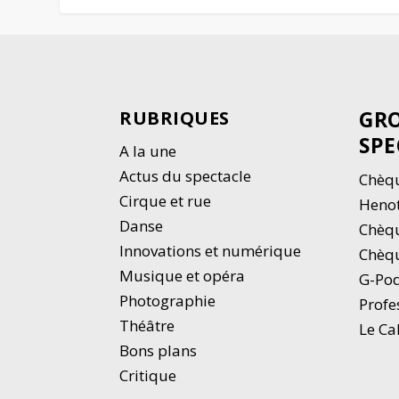
GRO
RUBRIQUES
SPE
A la une
Actus du spectacle
Chèqu
Cirque et rue
Heno
Danse
Chèq
Innovations et numérique
Chèqu
Musique et opéra
G-Po
Photographie
Profe
Thé
â
tre
Le Ca
Bons plans
Critique