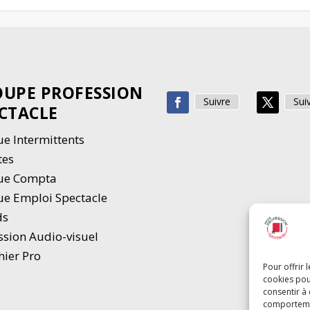
UPE PROFESSION
Suivre
Sui
CTACLE
e Intermittents
tes
ue Compta
e Emploi Spectacle
ds
ssion Audio-visuel
hier Pro
Pour offrir 
cookies pou
consentir à
comportement