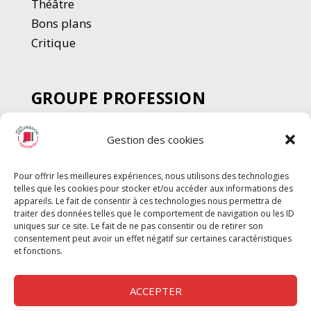
Thé
â
tre
Bons plans
Critique
GROUPE PROFESSION
SPECTACLE
Gestion des cookies
Chèque Intermittents
Henotes
Pour offrir les meilleures expériences, nous utilisons des technologies
Chèque Compta
telles que les cookies pour stocker et/ou accéder aux informations des
Chèque Emploi Spectacle
appareils. Le fait de consentir à ces technologies nous permettra de
traiter des données telles que le comportement de navigation ou les ID
G-Pods
uniques sur ce site. Le fait de ne pas consentir ou de retirer son
consentement peut avoir un effet négatif sur certaines caractéristiques
Profession Audio-visuel
Suivre
Suivre
et fonctions.
Le Cahier Pro
ACCEPTER