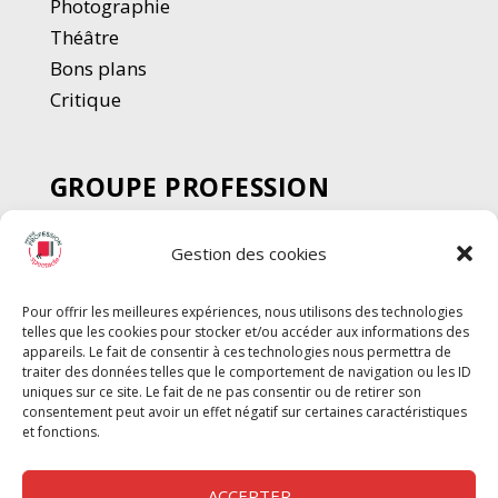
Photographie
Thé
â
tre
Bons plans
Critique
GROUPE PROFESSION
SPECTACLE
Gestion des cookies
Chèque Intermittents
Henotes
Pour offrir les meilleures expériences, nous utilisons des technologies
Chèque Compta
telles que les cookies pour stocker et/ou accéder aux informations des
Chèque Emploi Spectacle
appareils. Le fait de consentir à ces technologies nous permettra de
traiter des données telles que le comportement de navigation ou les ID
G-Pods
uniques sur ce site. Le fait de ne pas consentir ou de retirer son
consentement peut avoir un effet négatif sur certaines caractéristiques
Profession Audio-visuel
Suivre
Suivre
et fonctions.
Le Cahier Pro
ACCEPTER