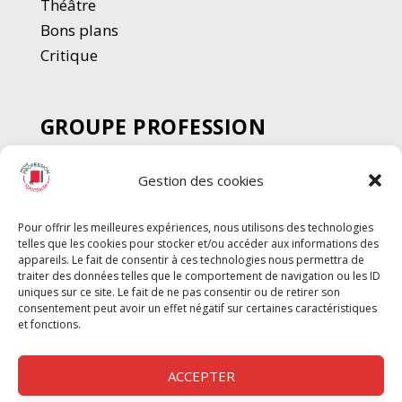
Thé
â
tre
Bons plans
Critique
GROUPE PROFESSION
SPECTACLE
Gestion des cookies
Chèque Intermittents
Henotes
Pour offrir les meilleures expériences, nous utilisons des technologies
Chèque Compta
telles que les cookies pour stocker et/ou accéder aux informations des
Chèque Emploi Spectacle
appareils. Le fait de consentir à ces technologies nous permettra de
traiter des données telles que le comportement de navigation ou les ID
G-Pods
uniques sur ce site. Le fait de ne pas consentir ou de retirer son
consentement peut avoir un effet négatif sur certaines caractéristiques
Profession Audio-visuel
Suivre
Suivre
et fonctions.
Le Cahier Pro
ACCEPTER