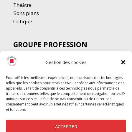
Thé
â
tre
Bons plans
Critique
GROUPE PROFESSION
SPECTACLE
Gestion des cookies
Chèque Intermittents
Henotes
Pour offrir les meilleures expériences, nous utilisons des technologies
Chèque Compta
telles que les cookies pour stocker et/ou accéder aux informations des
Chèque Emploi Spectacle
appareils. Le fait de consentir à ces technologies nous permettra de
traiter des données telles que le comportement de navigation ou les ID
G-Pods
uniques sur ce site. Le fait de ne pas consentir ou de retirer son
consentement peut avoir un effet négatif sur certaines caractéristiques
Profession Audio-visuel
Suivre
Suivre
et fonctions.
Le Cahier Pro
ACCEPTER