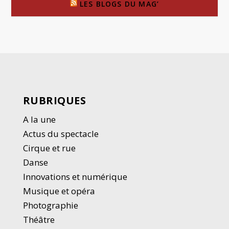
LES BLOGS DU MAG’
RUBRIQUES
A la une
Actus du spectacle
Cirque et rue
Danse
Innovations et numérique
Musique et opéra
Photographie
Thé
â
tre