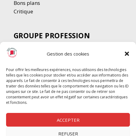
Bons plans
Critique
GROUPE PROFESSION
SPECTACLE
Gestion des cookies
Chèque Intermittents
Henotes
Pour offrir les meilleures expériences, nous utilisons des technologies
Chèque Compta
telles que les cookies pour stocker et/ou accéder aux informations des
Chèque Emploi Spectacle
appareils. Le fait de consentir à ces technologies nous permettra de
traiter des données telles que le comportement de navigation ou les ID
G-Pods
uniques sur ce site. Le fait de ne pas consentir ou de retirer son
consentement peut avoir un effet négatif sur certaines caractéristiques
Profession Audio-visuel
Suivre
Suivre
et fonctions.
Le Cahier Pro
ACCEPTER
REFUSER