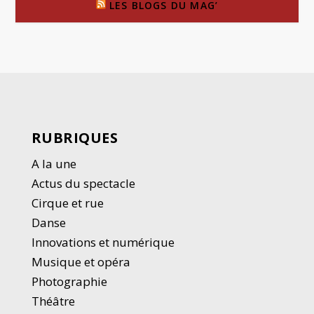
LES BLOGS DU MAG’
RUBRIQUES
A la une
Actus du spectacle
Cirque et rue
Danse
Innovations et numérique
Musique et opéra
Photographie
Thé
â
tre