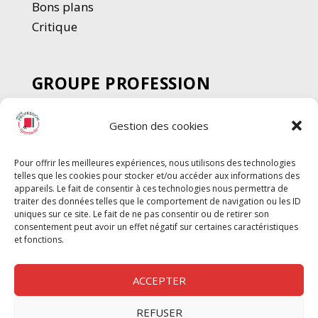
Bons plans
Critique
GROUPE PROFESSION
SPECTACLE
Gestion des cookies
Chèque Intermittents
Henotes
Pour offrir les meilleures expériences, nous utilisons des technologies
Chèque Compta
telles que les cookies pour stocker et/ou accéder aux informations des
Chèque Emploi Spectacle
appareils. Le fait de consentir à ces technologies nous permettra de
traiter des données telles que le comportement de navigation ou les ID
G-Pods
uniques sur ce site. Le fait de ne pas consentir ou de retirer son
consentement peut avoir un effet négatif sur certaines caractéristiques
Profession Audio-visuel
Suivre
Suivre
et fonctions.
Le Cahier Pro
ACCEPTER
REFUSER