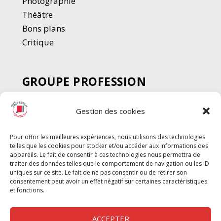
Photographie
Thé
â
tre
Bons plans
Critique
GROUPE PROFESSION
SPECTACLE
Gestion des cookies
Chèque Intermittents
Henotes
Pour offrir les meilleures expériences, nous utilisons des technologies
Chèque Compta
telles que les cookies pour stocker et/ou accéder aux informations des
Chèque Emploi Spectacle
appareils. Le fait de consentir à ces technologies nous permettra de
traiter des données telles que le comportement de navigation ou les ID
G-Pods
uniques sur ce site. Le fait de ne pas consentir ou de retirer son
consentement peut avoir un effet négatif sur certaines caractéristiques
Profession Audio-visuel
Suivre
Suivre
et fonctions.
Le Cahier Pro
ACCEPTER