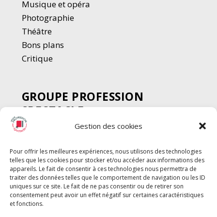
Musique et opéra
Photographie
Thé
â
tre
Bons plans
Critique
GROUPE PROFESSION
SPECTACLE
Gestion des cookies
Chèque Intermittents
Henotes
Pour offrir les meilleures expériences, nous utilisons des technologies
Chèque Compta
telles que les cookies pour stocker et/ou accéder aux informations des
Chèque Emploi Spectacle
appareils. Le fait de consentir à ces technologies nous permettra de
traiter des données telles que le comportement de navigation ou les ID
G-Pods
uniques sur ce site. Le fait de ne pas consentir ou de retirer son
consentement peut avoir un effet négatif sur certaines caractéristiques
Profession Audio-visuel
Suivre
Suivre
et fonctions.
Le Cahier Pro