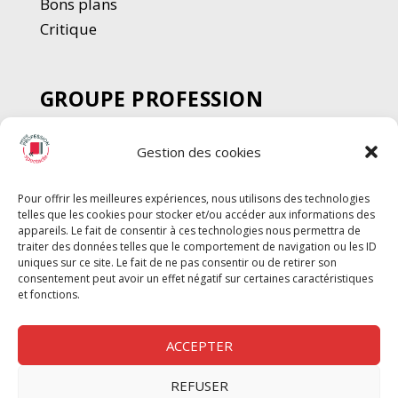
Bons plans
Critique
GROUPE PROFESSION
SPECTACLE
Gestion des cookies
Chèque Intermittents
Henotes
Pour offrir les meilleures expériences, nous utilisons des technologies
Chèque Compta
telles que les cookies pour stocker et/ou accéder aux informations des
appareils. Le fait de consentir à ces technologies nous permettra de
Chèque Emploi Spectacle
traiter des données telles que le comportement de navigation ou les ID
G-Pods
uniques sur ce site. Le fait de ne pas consentir ou de retirer son
consentement peut avoir un effet négatif sur certaines caractéristiques
Profession Audio-visuel
Suivre
Suivre
et fonctions.
Le Cahier Pro
ACCEPTER
REFUSER