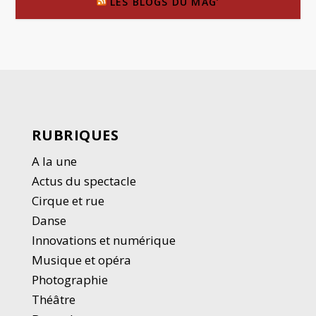
LES BLOGS DU MAG’
RUBRIQUES
A la une
Actus du spectacle
Cirque et rue
Danse
Innovations et numérique
Musique et opéra
Photographie
Thé
â
tre