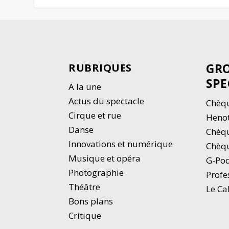
GRO
RUBRIQUES
SPE
A la une
Actus du spectacle
Chèqu
Cirque et rue
Heno
Danse
Chèq
Innovations et numérique
Chèqu
Musique et opéra
G-Po
Photographie
Profe
Thé
â
tre
Le Ca
Bons plans
Critique