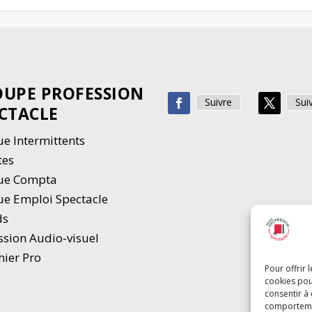
UPE PROFESSION
Suivre
Sui
CTACLE
e Intermittents
tes
ue Compta
e Emploi Spectacle
ds
ssion Audio-visuel
hier Pro
Pour offrir 
cookies pou
consentir à
comportement