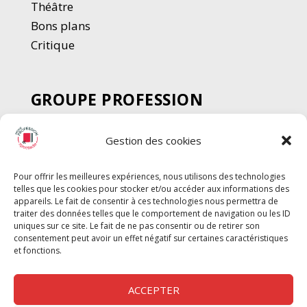
Thé
â
tre
Bons plans
Critique
GROUPE PROFESSION
SPECTACLE
Gestion des cookies
Chèque Intermittents
Henotes
Pour offrir les meilleures expériences, nous utilisons des technologies
Chèque Compta
telles que les cookies pour stocker et/ou accéder aux informations des
Chèque Emploi Spectacle
appareils. Le fait de consentir à ces technologies nous permettra de
traiter des données telles que le comportement de navigation ou les ID
G-Pods
uniques sur ce site. Le fait de ne pas consentir ou de retirer son
consentement peut avoir un effet négatif sur certaines caractéristiques
Profession Audio-visuel
Suivre
Suivre
et fonctions.
Le Cahier Pro
ACCEPTER