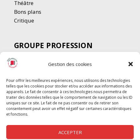
Thé
â
tre
Bons plans
Critique
GROUPE PROFESSION
SPECTACLE
Gestion des cookies
Chèque Intermittents
Henotes
Pour offrir les meilleures expériences, nous utilisons des technologies
Chèque Compta
telles que les cookies pour stocker et/ou accéder aux informations des
Chèque Emploi Spectacle
appareils. Le fait de consentir à ces technologies nous permettra de
traiter des données telles que le comportement de navigation ou les ID
G-Pods
uniques sur ce site. Le fait de ne pas consentir ou de retirer son
consentement peut avoir un effet négatif sur certaines caractéristiques
Profession Audio-visuel
Suivre
Suivre
et fonctions.
Le Cahier Pro
ACCEPTER