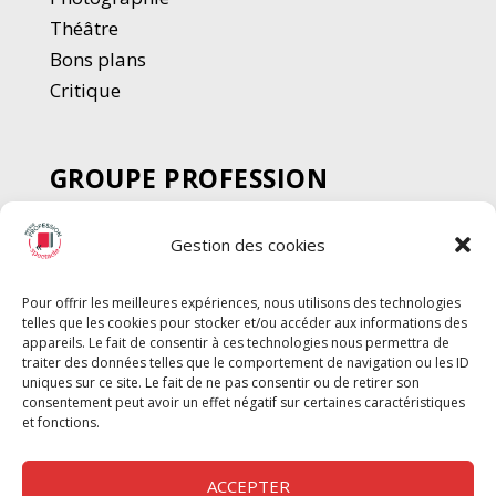
Thé
â
tre
Bons plans
Critique
GROUPE PROFESSION
SPECTACLE
Gestion des cookies
Chèque Intermittents
Henotes
Pour offrir les meilleures expériences, nous utilisons des technologies
Chèque Compta
telles que les cookies pour stocker et/ou accéder aux informations des
Chèque Emploi Spectacle
appareils. Le fait de consentir à ces technologies nous permettra de
traiter des données telles que le comportement de navigation ou les ID
G-Pods
uniques sur ce site. Le fait de ne pas consentir ou de retirer son
consentement peut avoir un effet négatif sur certaines caractéristiques
Profession Audio-visuel
Suivre
Suivre
et fonctions.
Le Cahier Pro
ACCEPTER