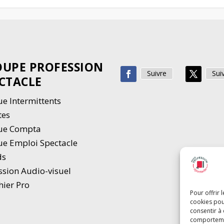
UPE PROFESSION
Suivre
Sui
CTACLE
e Intermittents
tes
ue Compta
e Emploi Spectacle
ds
ssion Audio-visuel
hier Pro
Pour offrir 
cookies pou
consentir à
comportement