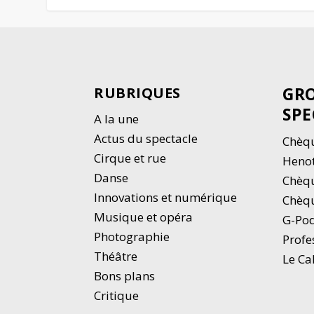
GRO
RUBRIQUES
SPE
A la une
Actus du spectacle
Chèqu
Cirque et rue
Heno
Danse
Chèq
Innovations et numérique
Chèqu
Musique et opéra
G-Po
Photographie
Profe
Thé
â
tre
Le Ca
Bons plans
Critique