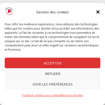
SPECTACLE
Gestion des cookies
Chèque Intermittents
Henotes
Pour offrir les meilleures expériences, nous utilisons des technologies
Chèque Compta
telles que les cookies pour stocker et/ou accéder aux informations des
Chèque Emploi Spectacle
appareils. Le fait de consentir à ces technologies nous permettra de
traiter des données telles que le comportement de navigation ou les ID
G-Pods
uniques sur ce site. Le fait de ne pas consentir ou de retirer son
consentement peut avoir un effet négatif sur certaines caractéristiques
Profession Audio-visuel
Suivre
Suivre
et fonctions.
Le Cahier Pro
ACCEPTER
REFUSER
Nous contacter
VOIR LES PRÉFÉRENCES
Politique de confidentilité
Politique relative aux cookies
Mentions légales