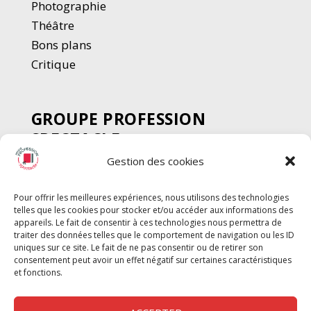
Photographie
Thé
â
tre
Bons plans
Critique
GROUPE PROFESSION
SPECTACLE
Gestion des cookies
Chèque Intermittents
Henotes
Pour offrir les meilleures expériences, nous utilisons des technologies
Chèque Compta
telles que les cookies pour stocker et/ou accéder aux informations des
Chèque Emploi Spectacle
appareils. Le fait de consentir à ces technologies nous permettra de
traiter des données telles que le comportement de navigation ou les ID
G-Pods
uniques sur ce site. Le fait de ne pas consentir ou de retirer son
consentement peut avoir un effet négatif sur certaines caractéristiques
Profession Audio-visuel
Suivre
Suivre
et fonctions.
Le Cahier Pro