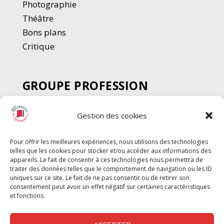
Photographie
Thé
â
tre
Bons plans
Critique
GROUPE PROFESSION
SPECTACLE
Gestion des cookies
Chèque Intermittents
Henotes
Pour offrir les meilleures expériences, nous utilisons des technologies
Chèque Compta
telles que les cookies pour stocker et/ou accéder aux informations des
appareils. Le fait de consentir à ces technologies nous permettra de
Chèque Emploi Spectacle
traiter des données telles que le comportement de navigation ou les ID
G-Pods
uniques sur ce site. Le fait de ne pas consentir ou de retirer son
consentement peut avoir un effet négatif sur certaines caractéristiques
Profession Audio-visuel
Suivre
Suivre
et fonctions.
Le Cahier Pro