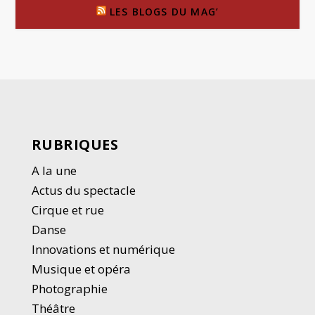
LES BLOGS DU MAG’
RUBRIQUES
A la une
Actus du spectacle
Cirque et rue
Danse
Innovations et numérique
Musique et opéra
Photographie
Thé
â
tre