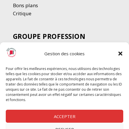
Bons plans
Critique
GROUPE PROFESSION
SPECTACLE
Gestion des cookies
Chèque Intermittents
Henotes
Pour offrir les meilleures expériences, nous utilisons des technologies
Chèque Compta
telles que les cookies pour stocker et/ou accéder aux informations des
Chèque Emploi Spectacle
appareils. Le fait de consentir à ces technologies nous permettra de
traiter des données telles que le comportement de navigation ou les ID
G-Pods
uniques sur ce site. Le fait de ne pas consentir ou de retirer son
consentement peut avoir un effet négatif sur certaines caractéristiques
Profession Audio-visuel
Suivre
Suivre
et fonctions.
Le Cahier Pro
ACCEPTER