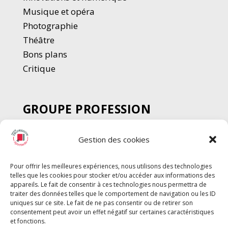
Musique et opéra
Photographie
Thé
â
tre
Bons plans
Critique
GROUPE PROFESSION
SPECTACLE
Gestion des cookies
Chèque Intermittents
Henotes
Pour offrir les meilleures expériences, nous utilisons des technologies
Chèque Compta
telles que les cookies pour stocker et/ou accéder aux informations des
Chèque Emploi Spectacle
appareils. Le fait de consentir à ces technologies nous permettra de
traiter des données telles que le comportement de navigation ou les ID
G-Pods
uniques sur ce site. Le fait de ne pas consentir ou de retirer son
consentement peut avoir un effet négatif sur certaines caractéristiques
Profession Audio-visuel
Suivre
Suivre
et fonctions.