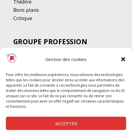
Thé
â
tre
Bons plans
Critique
GROUPE PROFESSION
SPECTACLE
Gestion des cookies
Chèque Intermittents
Henotes
Pour offrir les meilleures expériences, nous utilisons des technologies
Chèque Compta
telles que les cookies pour stocker et/ou accéder aux informations des
Chèque Emploi Spectacle
appareils. Le fait de consentir à ces technologies nous permettra de
traiter des données telles que le comportement de navigation ou les ID
G-Pods
uniques sur ce site. Le fait de ne pas consentir ou de retirer son
consentement peut avoir un effet négatif sur certaines caractéristiques
Profession Audio-visuel
Suivre
Suivre
et fonctions.
Le Cahier Pro
ACCEPTER