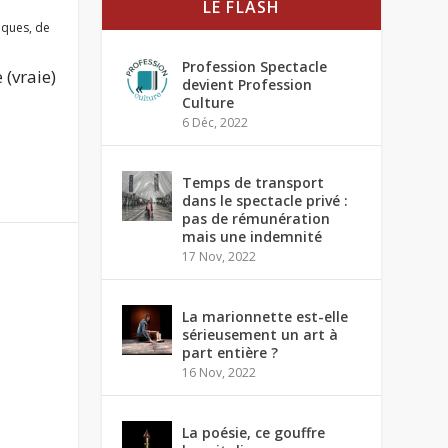
LE FLASH
tiques
,
de
Profession Spectacle
 (vraie)
devient Profession
Culture
6 Déc, 2022
Temps de transport
dans le spectacle privé :
pas de rémunération
mais une indemnité
17 Nov, 2022
La marionnette est-elle
sérieusement un art à
part entière ?
16 Nov, 2022
La poésie, ce gouffre