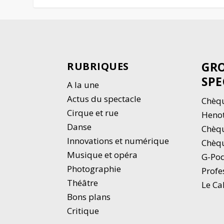
GRO
RUBRIQUES
SPE
A la une
Actus du spectacle
Chèqu
Cirque et rue
Heno
Danse
Chèq
Innovations et numérique
Chèqu
Musique et opéra
G-Po
Photographie
Profe
Thé
â
tre
Le Ca
Bons plans
Critique