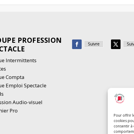
UPE PROFESSION
Suivre
Sui
CTACLE
e Intermittents
tes
ue Compta
e Emploi Spectacle
ds
ssion Audio-visuel
hier Pro
Pour offrir 
cookies pou
consentir à
comportement