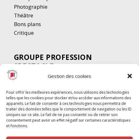
Photographie
Thé
â
tre
Bons plans
Critique
GROUPE PROFESSION
SPECTACLE
Gestion des cookies
Chèque Intermittents
Henotes
Pour offrir les meilleures expériences, nous utilisons des technologies
Chèque Compta
telles que les cookies pour stocker et/ou accéder aux informations des
Chèque Emploi Spectacle
appareils. Le fait de consentir à ces technologies nous permettra de
traiter des données telles que le comportement de navigation ou les ID
G-Pods
uniques sur ce site. Le fait de ne pas consentir ou de retirer son
consentement peut avoir un effet négatif sur certaines caractéristiques
Profession Audio-visuel
Suivre
Suivre
et fonctions.
Le Cahier Pro