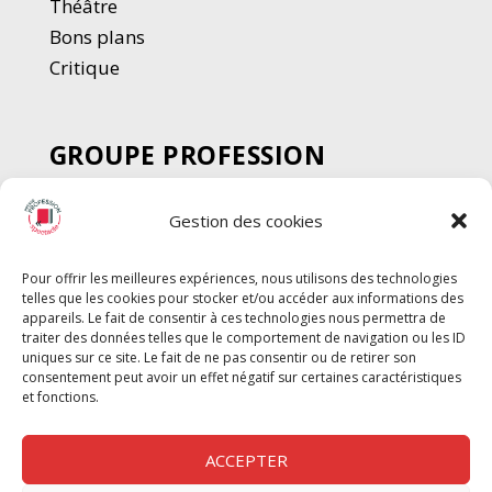
Thé
â
tre
Bons plans
Critique
GROUPE PROFESSION
SPECTACLE
Gestion des cookies
Chèque Intermittents
Henotes
Pour offrir les meilleures expériences, nous utilisons des technologies
Chèque Compta
telles que les cookies pour stocker et/ou accéder aux informations des
Chèque Emploi Spectacle
appareils. Le fait de consentir à ces technologies nous permettra de
traiter des données telles que le comportement de navigation ou les ID
G-Pods
uniques sur ce site. Le fait de ne pas consentir ou de retirer son
consentement peut avoir un effet négatif sur certaines caractéristiques
Profession Audio-visuel
Suivre
Suivre
et fonctions.
Le Cahier Pro
ACCEPTER