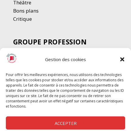
Thé
â
tre
Bons plans
Critique
GROUPE PROFESSION
SPECTACLE
Gestion des cookies
Chèque Intermittents
Henotes
Pour offrir les meilleures expériences, nous utilisons des technologies
Chèque Compta
telles que les cookies pour stocker et/ou accéder aux informations des
appareils. Le fait de consentir à ces technologies nous permettra de
Chèque Emploi Spectacle
traiter des données telles que le comportement de navigation ou les ID
G-Pods
uniques sur ce site. Le fait de ne pas consentir ou de retirer son
consentement peut avoir un effet négatif sur certaines caractéristiques
Profession Audio-visuel
Suivre
Suivre
et fonctions.
Le Cahier Pro
ACCEPTER