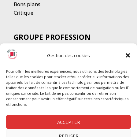
Bons plans
Critique
GROUPE PROFESSION
SPECTACLE
Gestion des cookies
Chèque Intermittents
Henotes
Pour offrir les meilleures expériences, nous utilisons des technologies
Chèque Compta
telles que les cookies pour stocker et/ou accéder aux informations des
Chèque Emploi Spectacle
appareils. Le fait de consentir à ces technologies nous permettra de
traiter des données telles que le comportement de navigation ou les ID
G-Pods
uniques sur ce site. Le fait de ne pas consentir ou de retirer son
consentement peut avoir un effet négatif sur certaines caractéristiques
Profession Audio-visuel
Suivre
Suivre
et fonctions.
Le Cahier Pro
ACCEPTER
REFUSER