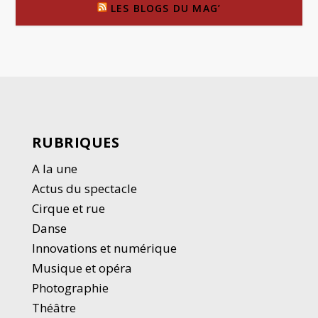
LES BLOGS DU MAG’
RUBRIQUES
A la une
Actus du spectacle
Cirque et rue
Danse
Innovations et numérique
Musique et opéra
Photographie
Thé
â
tre