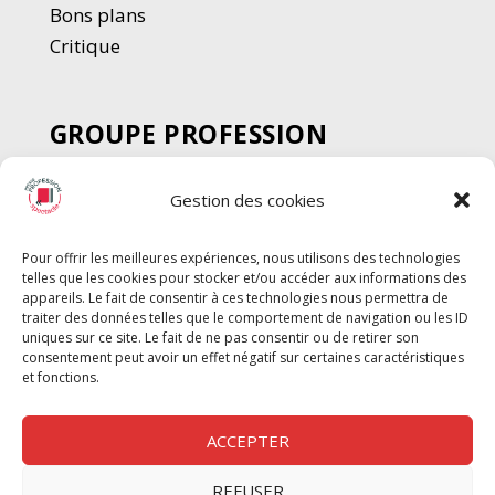
Bons plans
Critique
GROUPE PROFESSION
SPECTACLE
Gestion des cookies
Chèque Intermittents
Henotes
Pour offrir les meilleures expériences, nous utilisons des technologies
Chèque Compta
telles que les cookies pour stocker et/ou accéder aux informations des
Chèque Emploi Spectacle
appareils. Le fait de consentir à ces technologies nous permettra de
traiter des données telles que le comportement de navigation ou les ID
G-Pods
uniques sur ce site. Le fait de ne pas consentir ou de retirer son
consentement peut avoir un effet négatif sur certaines caractéristiques
Profession Audio-visuel
Suivre
Suivre
et fonctions.
Le Cahier Pro
ACCEPTER
REFUSER