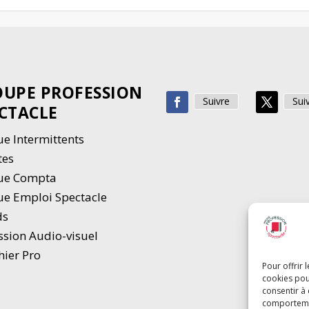
UPE PROFESSION
Suivre
Sui
CTACLE
e Intermittents
tes
ue Compta
e Emploi Spectacle
ds
ssion Audio-visuel
hier Pro
Pour offrir 
cookies pou
consentir à
comportement