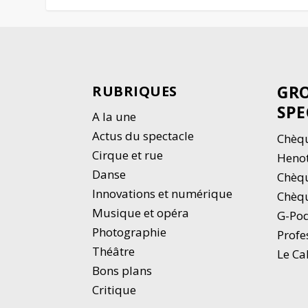
GRO
RUBRIQUES
SPE
A la une
Actus du spectacle
Chèqu
Cirque et rue
Heno
Danse
Chèq
Innovations et numérique
Chèqu
Musique et opéra
G-Po
Photographie
Profe
Thé
â
tre
Le Ca
Bons plans
Critique