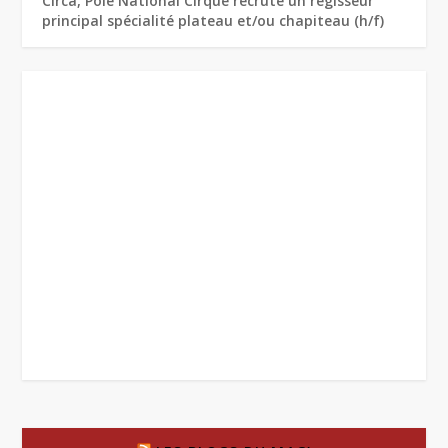
Circa, Pôle National Cirque recrute un régisseur
principal spécialité plateau et/ou chapiteau (h/f)