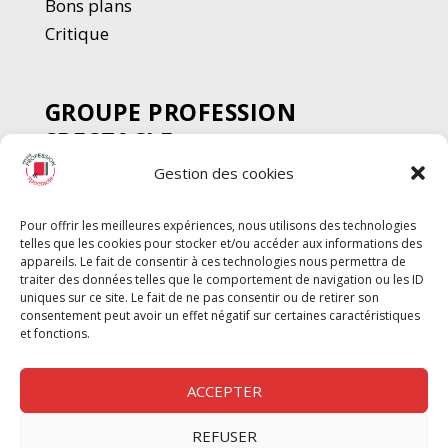
Bons plans
Critique
GROUPE PROFESSION
SPECTACLE
Gestion des cookies
Chèque Intermittents
Henotes
Pour offrir les meilleures expériences, nous utilisons des technologies
Chèque Compta
telles que les cookies pour stocker et/ou accéder aux informations des
Chèque Emploi Spectacle
appareils. Le fait de consentir à ces technologies nous permettra de
traiter des données telles que le comportement de navigation ou les ID
G-Pods
uniques sur ce site. Le fait de ne pas consentir ou de retirer son
consentement peut avoir un effet négatif sur certaines caractéristiques
Profession Audio-visuel
Suivre
Suivre
et fonctions.
Le Cahier Pro
ACCEPTER
REFUSER