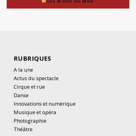
LES BLOGS DU MAG’
RUBRIQUES
A la une
Actus du spectacle
Cirque et rue
Danse
Innovations et numérique
Musique et opéra
Photographie
Thé
â
tre