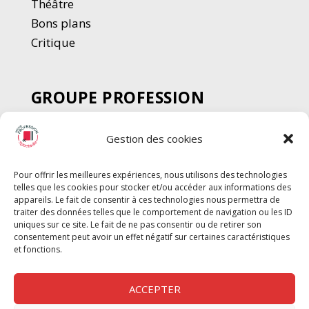
Thé
â
tre
Bons plans
Critique
GROUPE PROFESSION
SPECTACLE
Gestion des cookies
Chèque Intermittents
Henotes
Pour offrir les meilleures expériences, nous utilisons des technologies
Chèque Compta
telles que les cookies pour stocker et/ou accéder aux informations des
Chèque Emploi Spectacle
appareils. Le fait de consentir à ces technologies nous permettra de
traiter des données telles que le comportement de navigation ou les ID
G-Pods
uniques sur ce site. Le fait de ne pas consentir ou de retirer son
consentement peut avoir un effet négatif sur certaines caractéristiques
Profession Audio-visuel
Suivre
Suivre
et fonctions.
Le Cahier Pro
ACCEPTER